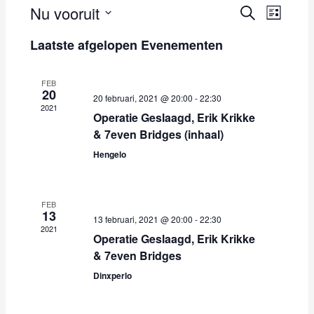
Nu vooruit
E
E
Z
L
v
v
o
S
i
e
e
e
Laatste afgelopen Evenementen
e
j
k
n
n
s
l
e
e
e
t
e
n
FEB
m
m
20
c
20 februari, 2021 @ 20:00
-
22:30
e
e
t
2021
Operatie Geslaagd, Erik Krikke
n
n
e
t
t
& 7even Bridges (inhaal)
e
e
w
r
Hengelo
n
e
e
Z
e
e
o
r
n
FEB
e
g
13
d
13 februari, 2021 @ 20:00
-
22:30
k
a
2021
a
Operatie Geslaagd, Erik Krikke
e
v
t
& 7even Bridges
n
e
u
e
n
Dinxperlo
m
n
n
.
w
a