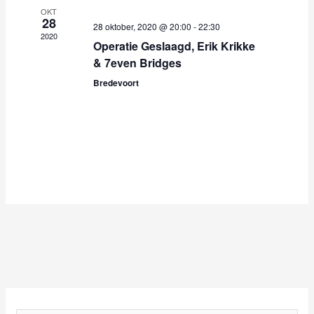
e
v
OKT
e
i
28
28 oktober, 2020 @ 20:00
-
22:30
r
g
2020
Operatie Geslaagd, Erik Krikke
g
a
& 7even Bridges
e
t
v
i
Bredevoort
e
e
n
n
a
v
i
g
a
t
i
e