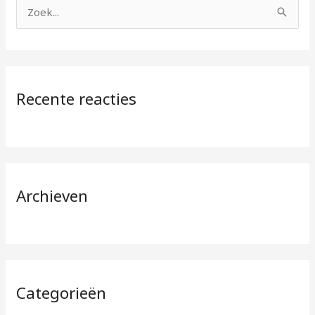
Z
o
e
k
Recente reacties
n
a
a
r
:
Archieven
Categorieën