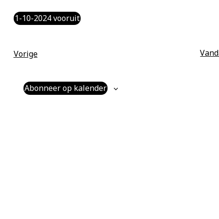
1-10-2024 vooruit
Selecteer
een
datum.
Vand
Evenementen
Vorige
Abonneer op kalender